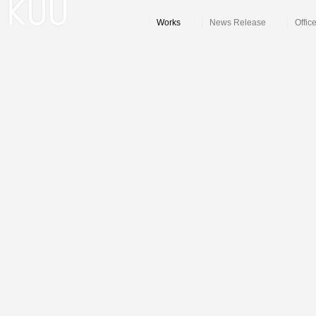
Works
News Release
Offic